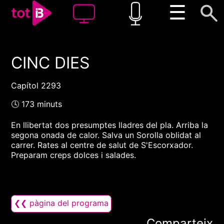
☰
CINC DIES
00:00
00:00
1x
Capítol 2293
🕓 173 minuts
En llibertat dos presumptes lladres del pla. Arriba la
segona onada de calor. Salva un Sorolla oblidat al
carrer. Rates al centre de salut de S'Escorxador.
Preparam creps dolces i salades.
❮❮ pàgina del programa
Comparteix