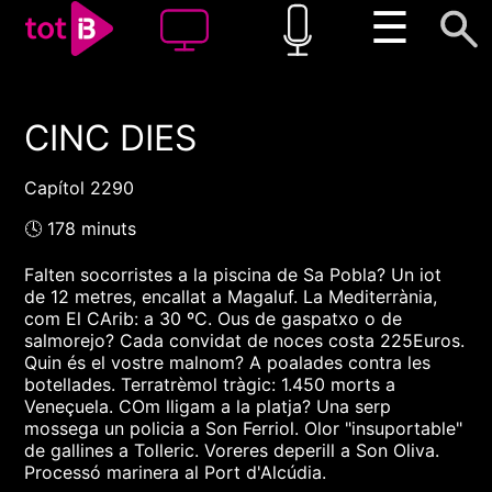
☰
CINC DIES
00:00
00:00
1x
Capítol 2290
🕓 178 minuts
Falten socorristes a la piscina de Sa Pobla? Un iot
de 12 metres, encallat a Magaluf. La Mediterrània,
com El CArib: a 30 ºC. Ous de gaspatxo o de
salmorejo? Cada convidat de noces costa 225Euros.
Quin és el vostre malnom? A poalades contra les
botellades. Terratrèmol tràgic: 1.450 morts a
Veneçuela. COm lligam a la platja? Una serp
mossega un policia a Son Ferriol. Olor "insuportable"
de gallines a Tolleric. Voreres deperill a Son Oliva.
Processó marinera al Port d'Alcúdia.