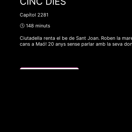
CINC DIES
Capítol 2281
🕓 148 minuts
Ciutadella renta el be de Sant Joan. Roben la mar
cans a Maó! 20 anys sense parlar amb la seva don
❮❮ pàgina del programa