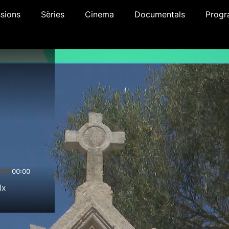
sions
Sèries
Cinema
Documentals
Progr
00:00
1x