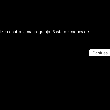
litzen contra la macrogranja. Basta de caques de
Cookies
Comparteix
Iniciar en [
00:00:00
]