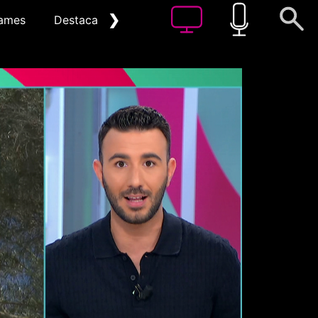
❯
ames
Destacat
Arxiu