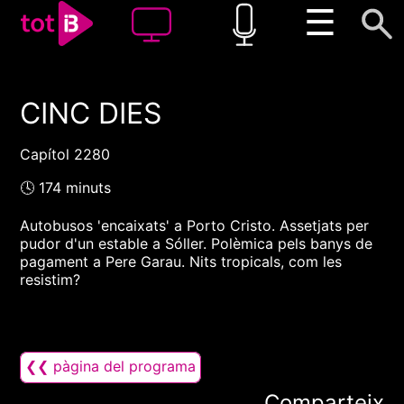
☰
CINC DIES
00:00
00:00
1x
Capítol 2280
🕓 174 minuts
Autobusos 'encaixats' a Porto Cristo. Assetjats per
pudor d'un estable a Sóller. Polèmica pels banys de
pagament a Pere Garau. Nits tropicals, com les
resistim?
❮❮ pàgina del programa
Comparteix