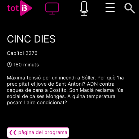
☰
CINC DIES
00:00
00:00
1x
Capítol 2276
🕓 180 minuts
Màxima tensió per un incendi a Sóller. Per què 'ha
precipitat el jove de Sant Antoni? ADN contra
caques de cans a Costitx. Son Macià reclama l'ús
social de ca ses Monges. A quina temperatura
posam l'aire condicionat?
❮❮ pàgina del programa