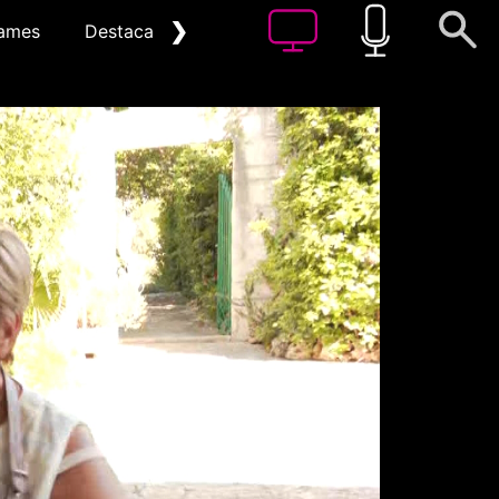
❯
ames
Destacat
Arxiu