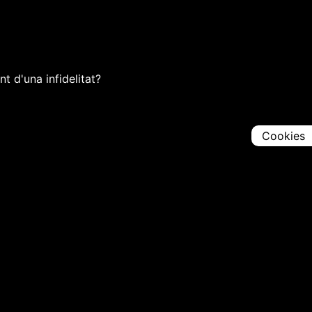
 d'una infidelitat?
Cookies
Comparteix
Iniciar en [
00:00:00
]