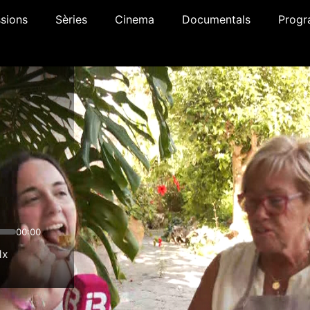
sions
Sèries
Cinema
Documentals
Progr
00:00
1x