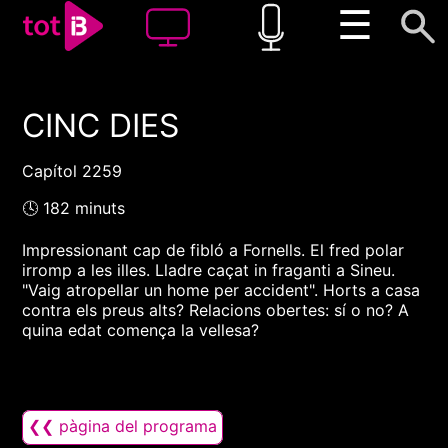
☰
CINC DIES
00:00
00:00
1x
Capítol 2259
🕓 182 minuts
Impressionant cap de fibló a Fornells. El fred polar
irromp a les illes. Lladre caçat in fraganti a Sineu.
"Vaig atropellar un home per accident". Horts a casa
contra els preus alts? Relacions obertes: sí o no? A
quina edat comença la vellesa?
❮❮ pàgina del programa