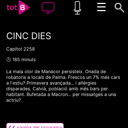
☰
CINC DIES
00:00
00:00
1x
Capítol 2258
🕓 185 minuts
La mala olor de Manacor persisteix. Onada de
robatoris a locals de Palma. Frescos un 7% més cars
a l'estiu? Primavera avançada... i al·lèrgies
disparades. Calvià, població amb més bars per
habitant. Bufetada a Macron... per missatges a una
actriu?
❮❮ pàgina del programa