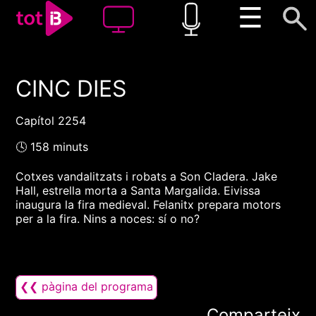
☰
CINC DIES
00:00
00:00
1x
Capítol 2254
🕓 158 minuts
Cotxes vandalitzats i robats a Son Cladera. Jake
Hall, estrella morta a Santa Margalida. Eivissa
inaugura la fira medieval. Felanitx prepara motors
per a la fira. Nins a noces: sí o no?
❮❮ pàgina del programa
Comparteix