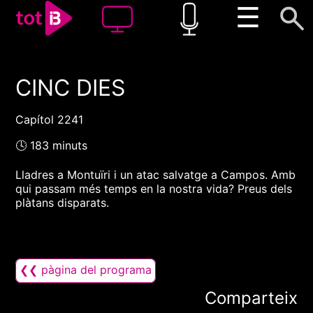
☰
CINC DIES
00:00
00:00
1x
Capítol 2241
🕓 183 minuts
Lladres a Montuïri i un atac salvatge a Campos. Amb
qui passam més temps en la nostra vida? Preus dels
plàtans disparats.
❮❮ pàgina del programa
Comparteix