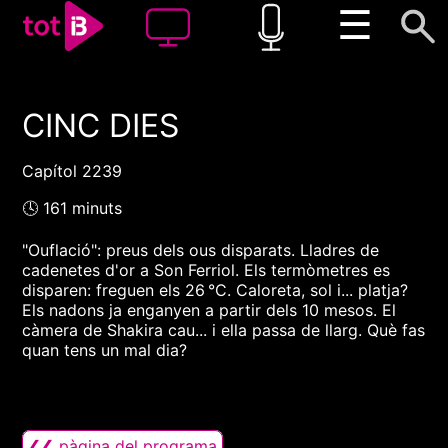
☰
CINC DIES
00:00
00:00
1x
Capítol 2239
🕓 161 minuts
"Ouflació": preus dels ous disparats. Lladres de
cadenetes d'or a Son Ferriol. Els termòmetres es
disparen: freguen els 26 °C. Caloreta, sol i... platja?
Els nadons ja enganyen a partir dels 10 mesos. El
càmera de Shakira cau... i ella passa de llarg. Què fas
quan tens un mal dia?
❮❮ pàgina del programa