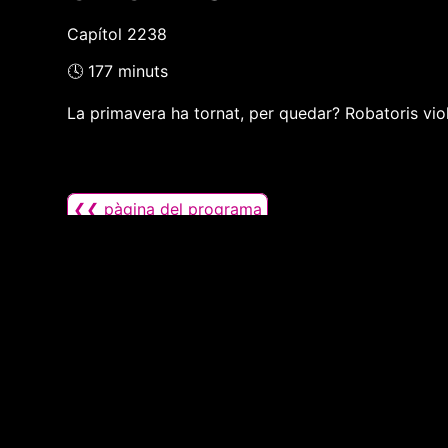
Capítol 2238
🕓 177 minuts
La primavera ha tornat, per quedar? Robatoris viol
❮❮ pàgina del programa