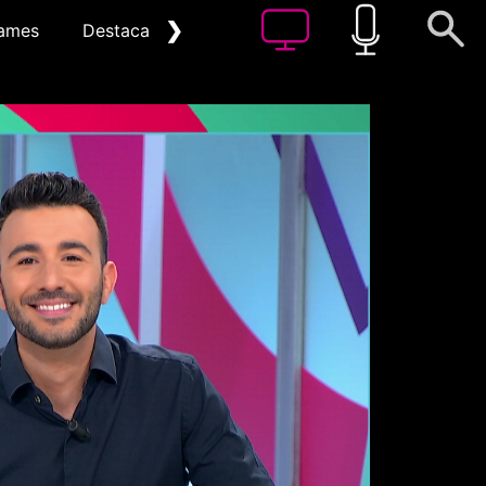
❯
ames
Destacat
Arxiu