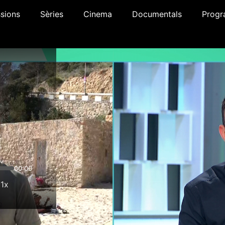
sions
Sèries
Cinema
Documentals
Progr
00:00
1x