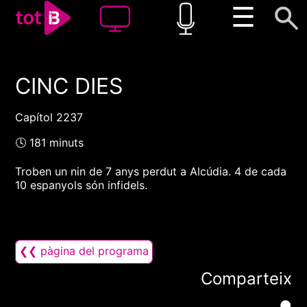
☰
CINC DIES
00:00
00:00
1x
Capítol 2237
🕓 181 minuts
Troben un nin de 7 anys perdut a Alcúdia. 4 de cada
10 espanyols són infidels.
❮❮ pàgina del programa
Comparteix