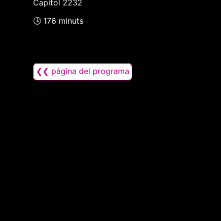
Capítol 2232
🕓 176 minuts
❮❮ pàgina del programa