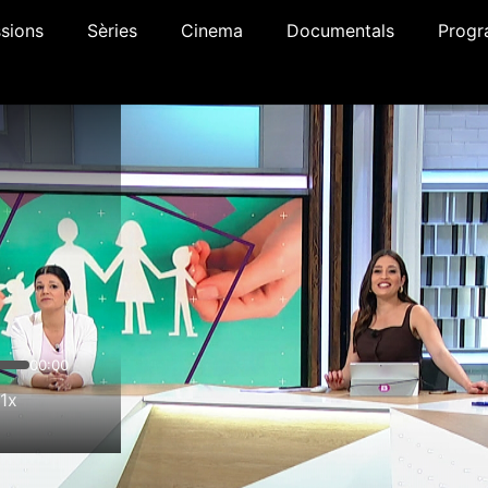
sions
Sèries
Cinema
Documentals
Progr
00:00
1x