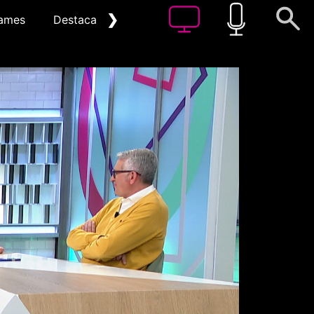
❯
ames
Destacat
Arxiu