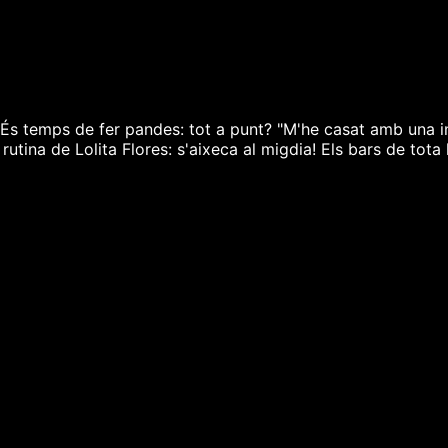
temps de fer pandes: tot a punt? "M'he casat amb una intel·l
rutina de Lolita Flores: s'aixeca al migdia! Els bars de tota 