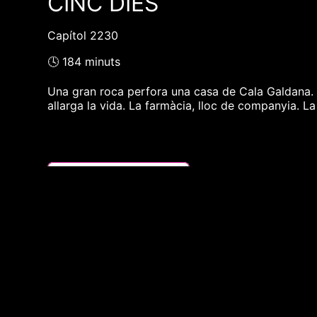
CINC DIES
Capítol 2230
🕓 184 minuts
Una gran roca perfora una casa de Cala Galdana. És 
allarga la vida. La farmàcia, lloc de companyia. La 
❮❮ pàgina del programa