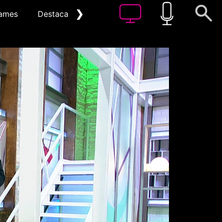
❯
ames
Destacat
Arxiu