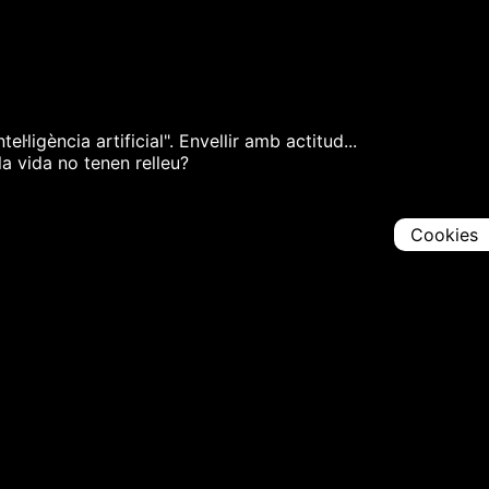
igència artificial". Envellir amb actitud...
la vida no tenen relleu?
Cookies
Comparteix
Iniciar en [
00:00:00
]