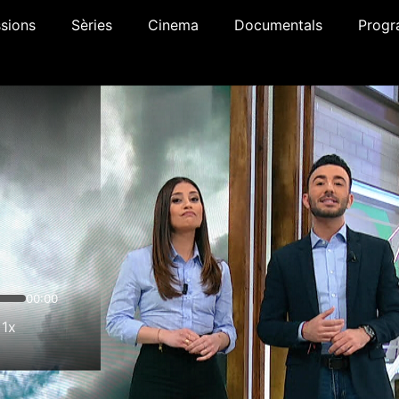
sions
Sèries
Cinema
Documentals
Progr
00:00
1x