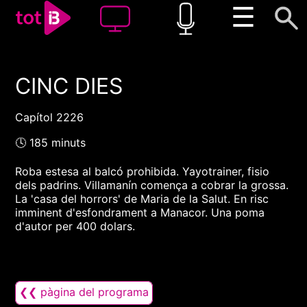
☰
CINC DIES
00:00
00:00
1x
Capítol 2226
🕓 185 minuts
Roba estesa al balcó prohibida. Yayotrainer, fisio
dels padrins. Villamanín comença a cobrar la grossa.
La 'casa del horrors' de Maria de la Salut. En risc
imminent d'esfondrament a Manacor. Una poma
d'autor per 400 dolars.
❮❮ pàgina del programa