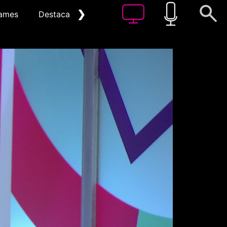
❯
ames
Destacat
Arxiu