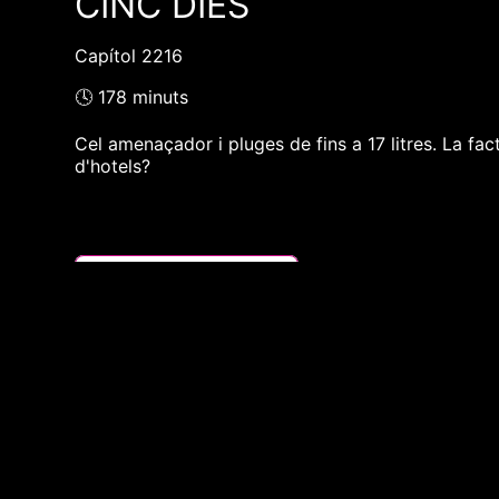
CINC DIES
Capítol 2216
🕓 178 minuts
Cel amenaçador i pluges de fins a 17 litres. La fa
d'hotels?
❮❮ pàgina del programa