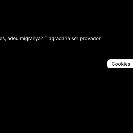
tates, adeu migranya? T'agradaria ser provador
Cookies
Comparteix
Iniciar en [
00:00:00
]