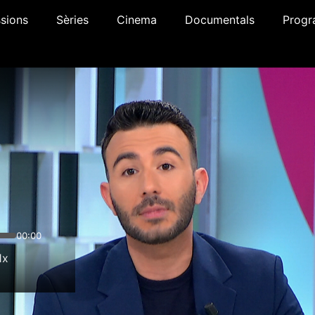
sions
Sèries
Cinema
Documentals
Progr
00:00
1x