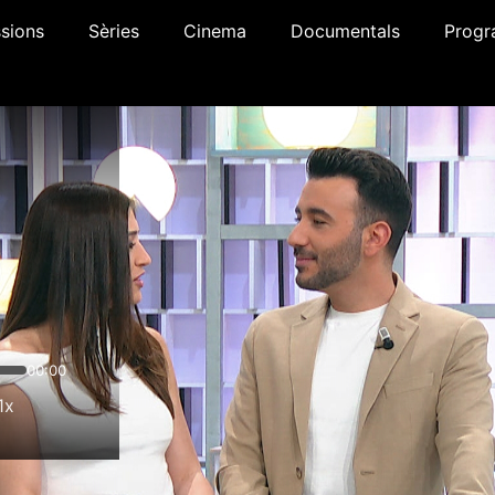
sions
Sèries
Cinema
Documentals
Progr
00:00
1x