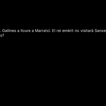
allines a lloure a Marratxí. El rei emèrit no visitarà Sanxen
ys?