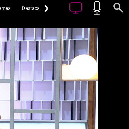
❯
ames
Destacat
Arxiu