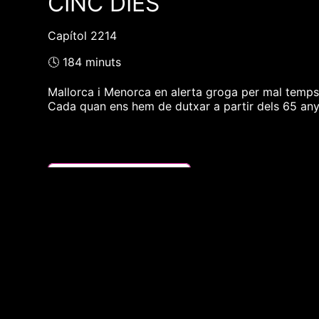
CINC DIES
Capítol 2214
🕓 184 minuts
Mallorca i Menorca en alerta groga per mal temps. G
Cada quan ens hem de dutxar a partir dels 65 an
❮❮ pàgina del programa