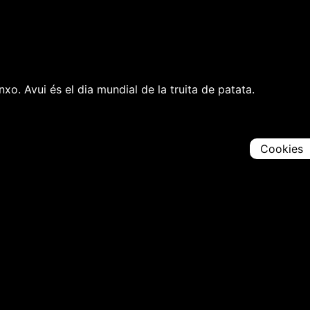
xo. Avui és el dia mundial de la truita de patata.
Cookies
Comparteix
Iniciar en [
00:00:00
]