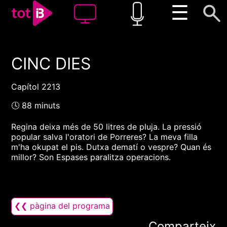
☰
CINC DIES
00:00
00:00
1x
Capítol 2213
🕓 88 minuts
Regina deixa més de 50 litres de pluja. La pressió
popular salva l'oratori de Porreres? La meva filla
m'ha okupat el pis. Dutxa dematí o vespre? Quan és
millor? Son Espases paralitza operacions.
❮❮ pàgina del programa
Comparteix