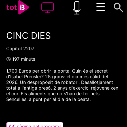
☰
CINC DIES
00:00
00:00
1x
Capítol 2207
🕓 197 minuts
1.700 Euros per obrir la porta. Quin és el secret
d'Isabel Preusler? 25 graus: el dia més càlid del
2026. Un despropòsit de robatori. Desallotjament
total a l'antiga presó. 2 anys d'exercici rejoveneixen
el cor. Els aliments que no s'han de fer nets.
Sencelles, a punt per al dia de la beata.
❮❮ pàgina del programa