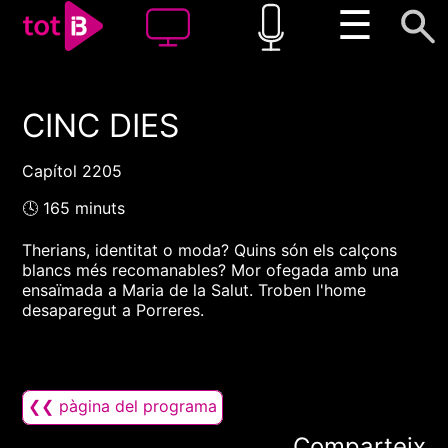
☰
CINC DIES
00:00
00:00
1x
Capítol 2205
🕓 165 minuts
Therians, identitat o moda? Quins són els calçons
blancs més recomanables? Mor ofegada amb una
ensaïmada a Maria de la Salut. Troben l'home
desaparegut a Porreres.
❮❮ pàgina del programa
Comparteix