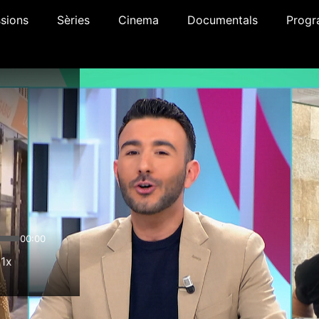
sions
Sèries
Cinema
Documentals
Progr
00:00
1x