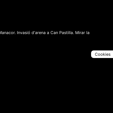
anacor. Invasió d'arena a Can Pastilla. Mirar la
Cookies
Comparteix
Iniciar en [
00:00:00
]