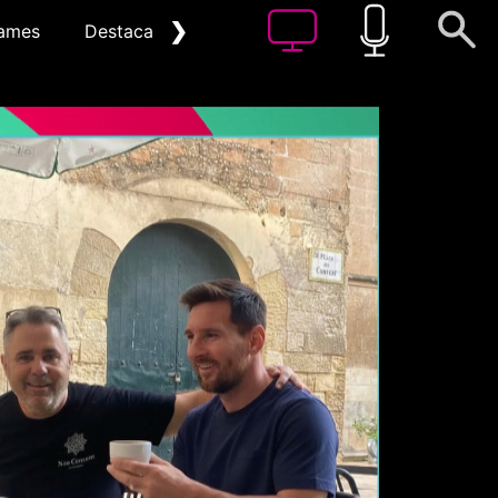
❯
ames
Destacat
Arxiu