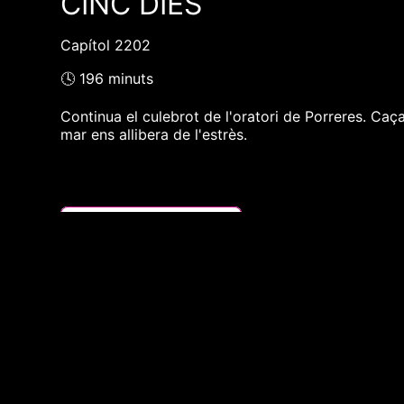
CINC DIES
Capítol 2202
🕓 196 minuts
Continua el culebrot de l'oratori de Porreres. Caç
mar ens allibera de l'estrès.
❮❮ pàgina del programa