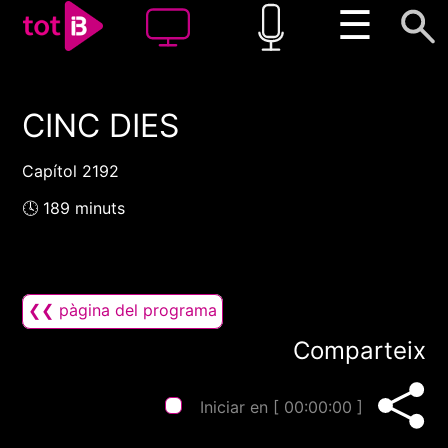
☰
CINC DIES
00:00
00:00
1x
Capítol 2192
🕓 189 minuts
❮❮ pàgina del programa
Comparteix
Iniciar en [
00:00:00
]