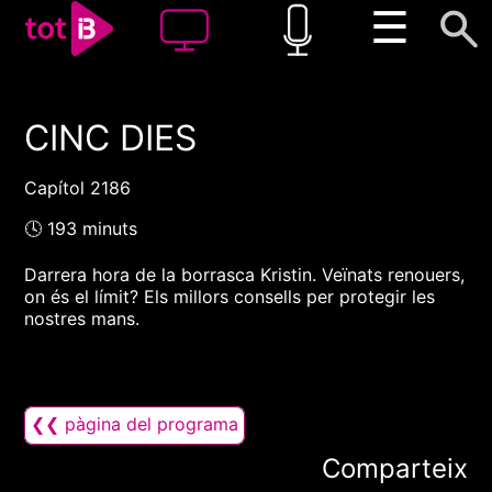
☰
CINC DIES
00:00
00:00
1x
Capítol 2186
🕓 193 minuts
Darrera hora de la borrasca Kristin. Veïnats renouers,
on és el límit? Els millors consells per protegir les
nostres mans.
❮❮ pàgina del programa
Comparteix