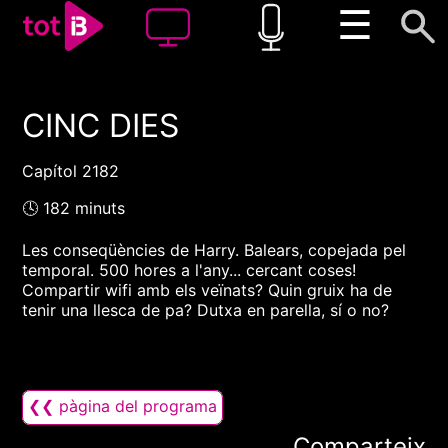
☰
CINC DIES
00:00
00:00
1x
Capítol 2182
🕓 182 minuts
Les conseqüències de Harry. Balears, copejada pel
temporal. 500 hores a l'any... cercant coses!
Compartir wifi amb els veïnats? Quin gruix ha de
tenir una llesca de pa? Dutxa en parella, sí o no?
❮❮ pàgina del programa
Comparteix