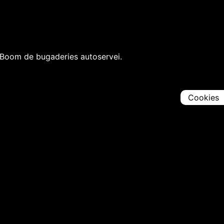
. Boom de bugaderies autoservei.
Cookies
Comparteix
Iniciar en [
00:00:00
]