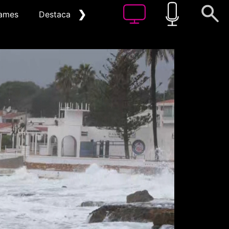
❯
ames
Destacat
Arxiu