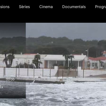
sions
Sèries
Cinema
Documentals
Progr
00:00
1x