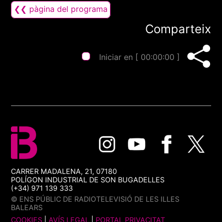
❮❮ pàgina del programa
Comparteix
Iniciar en [
00:00:00
]
CARRER MADALENA, 21, 07180
POLÍGON INDUSTRIAL DE SON BUGADELLES
(+34) 971 139 333
© ENS PÚBLIC DE RADIOTELEVISIÓ DE LES ILLES
BALEARS
COOKIES
|
AVÍS LEGAL
|
PORTAL PRIVACITAT