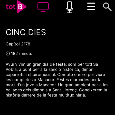
☰
CINC DIES
00:00
00:00
1x
Capítol 2178
🕓 182 minuts
Avui vivim un gran dia de festa: som per tot! Sa
Pobla, a punt per a la sanció històrica, dimoni,
caparrots i el piromusical. Compte enrere per viure
les completes a Manacor. Festes marcades per la
mort d'un jove a Manacor. Un gran ambient per a les
ballades dels dimonis a Sant Llorenç. Coneixerem la
història darrere de la festa multitudinària.