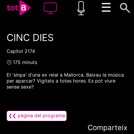
☰
CINC DIES
00:00
00:00
1x
Capítol 2174
🕓 175 minuts
El 'sinpa' d'una ex reial a Mallorca. Baixau la música
per aparcar? Vigitats a totes hores. Es pot viure
sense sexe?
❮❮ pàgina del programa
Comparteix