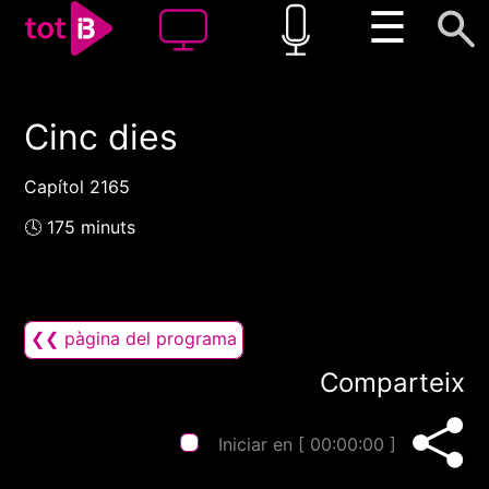
☰
Cinc dies
00:00
00:00
1x
Capítol 2165
🕓 175 minuts
❮❮ pàgina del programa
Comparteix
Iniciar en [
00:00:00
]