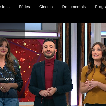
sions
Sèries
Cinema
Documentals
Progr
00:00
1x