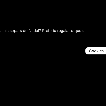
' als sopars de Nadal? Preferiu regalar o que us
Cookies
Comparteix
Iniciar en [
00:00:00
]