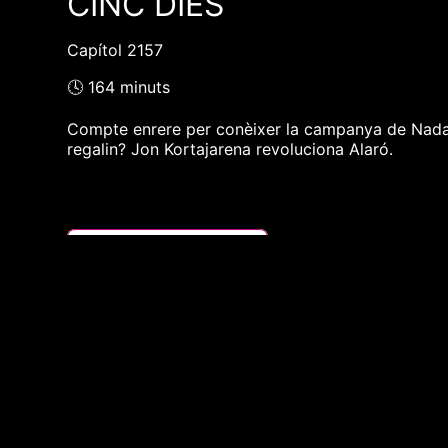
CINC DIES
Capítol 2157
🕓 164 minuts
Compte enrere per conèixer la campanya de Nadal d
regalin? Jon Kortajarena revoluciona Alaró.
❮❮ pàgina del programa