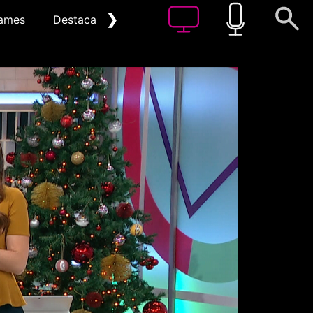
❯
ames
Destacat
Arxiu