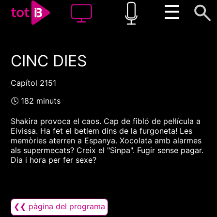
☰
CINC DIES
00:00
00:00
1x
Capítol 2151
🕓 182 minuts
Shakira provoca el caos. Cap de fibló de pel·lícula a
Eivissa. Ha fet el betlem dins de la furgoneta! Les
memòries aterren a Espanya. Xocolata amb alarmes
als supermecats? Creix el "Sinpa". Fugir sense pagar.
Dia i hora per fer sexe?
❮❮ pàgina del programa