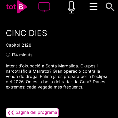
☰
CINC DIES
00:00
00:00
1x
Capítol 2128
🕓 174 minuts
Intent d'okupació a Santa Margalida. Okupes i
narcotràfic a Marratxí? Gran operació contra la
venda de droga. Palma ja es prepara per a l'eclipsi
del 2026. On és la bolla del radar de Cura? Danes
extremes: cada vegada més freqüents.
❮❮ pàgina del programa