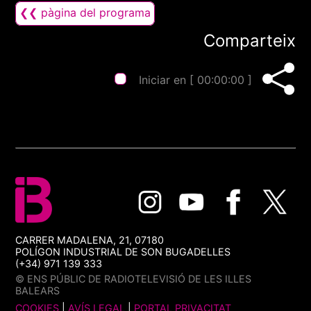
❮❮ pàgina del programa
Comparteix
Iniciar en [
00:00:00
]
CARRER MADALENA, 21, 07180
POLÍGON INDUSTRIAL DE SON BUGADELLES
(+34) 971 139 333
© ENS PÚBLIC DE RADIOTELEVISIÓ DE LES ILLES
BALEARS
COOKIES
|
AVÍS LEGAL
|
PORTAL PRIVACITAT