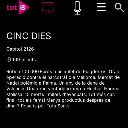
☰
CINC DIES
00:00
00:00
1x
Capítol 2126
🕓 169 minuts
Roben 100.000 Euros a un xalet de Puigderrós. Gran
operació contra el narcotràfic a Mallorca. Mercat de
Nadal polèmic a Palma. Un any de la dana de
València. Una gran ventada irromp a Huelva. Huracà
Melissa: 15 morts i milers d'evacuats. Tot més car:
fins i tot els fems! Menys productius després de
dinar? Rosaris per Tots Sants.