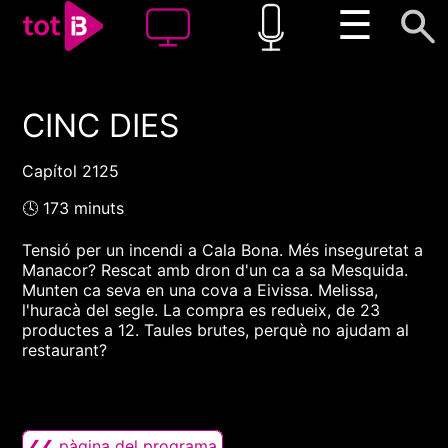
☰
CINC DIES
00:00
00:00
1x
Capítol 2125
🕓 173 minuts
Tensió per un incendi a Cala Bona. Més inseguretat a
Manacor? Rescat amb dron d'un ca a sa Mesquida.
Munten ca seva en una cova a Eivissa. Melissa,
l'huracà del segle. La compra es redueix, de 23
productes a 12. Taules brutes, perquè no ajudam al
restaurant?
❮❮ pàgina del programa