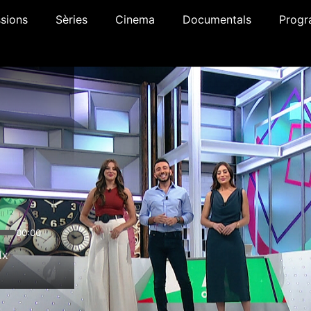
sions
Sèries
Cinema
Documentals
Progr
00:00
1x