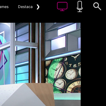
❯
ames
Destacat
Arxiu