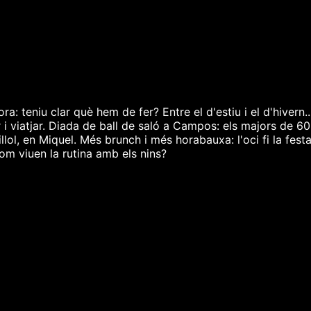
ra: teniu clar què hem de fer? Entre el d'estiu i el d'hivern
 i viatjar. Diada de ball de saló a Campos: els majors de 6
llol, en Miquel. Més brunch i més horabauxa: l'oci fi la fest
 Com viuen la rutina amb els nins?