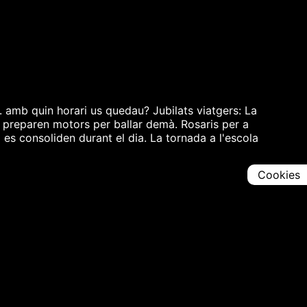
... amb quin horari us quedau? Jubilats viatgers: La
0 preparen motors per ballar demà. Rosaris per a
a es consoliden durant el dia. La tornada a l'escola
Cookies
Comparteix
Iniciar en [
00:00:00
]