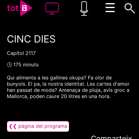
☰
CINC DIES
00:00
00:00
1x
Capítol 2117
🕓 175 minuts
Qui alimenta a les gallines okupa? Fa olor de
bunyols. El pa, la nostra identitat. Les cartes d'amor
han passat de moda? Amenaça de pluja, avís groc a
Mallorca, poden caure 20 litres en una hora.
❮❮ pàgina del programa
Comparteix