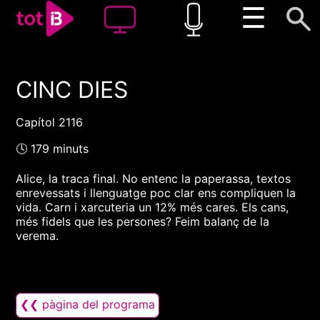
☰
CINC DIES
00:00
00:00
1x
Capítol 2116
🕓 179 minuts
Alice, la traca final. No entenc la paperassa, textos
enrevessats i llenguatge poc clar ens compliquen la
vida. Carn i xarcuteria un 12% més cares. Els cans,
més fidels que les persones? Feim balanç de la
verema.
❮❮ pàgina del programa