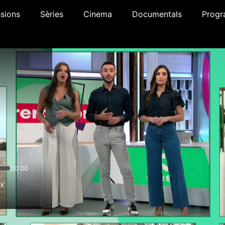
sions
Sèries
Cinema
Documentals
Progr
00:00
1x