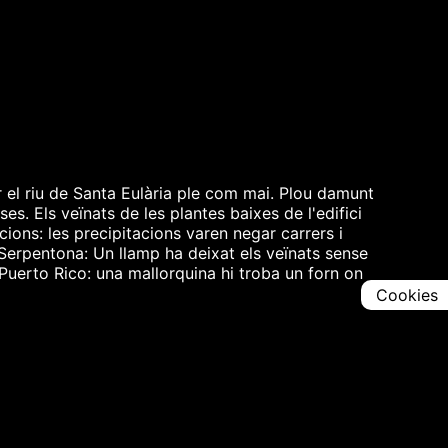
ar el riu de Santa Eulària ple com mai. Plou damunt
es. Els veïnats de les plantes baixes de l'edifici
cions: les precipitacions varen negar carrers i
Serpentona: Un llamp ha deixat els veïnats sense
erto Rico: una mallorquina hi troba un forn on
Cookies
Comparteix