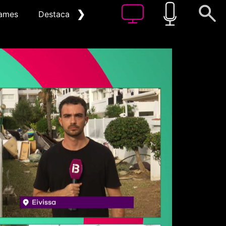
❯
ames
Destacat
Arxiu