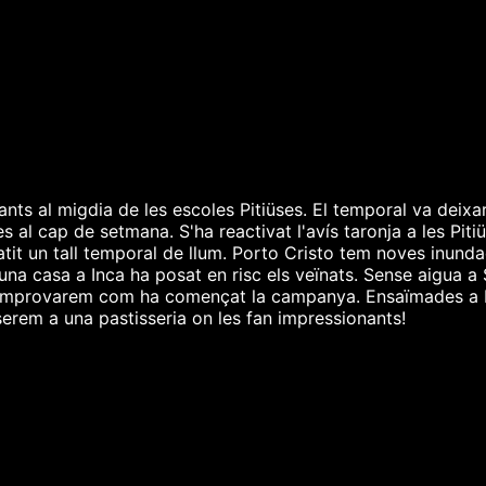
fants al migdia de les escoles Pitiüses. El temporal va deix
 al cap de setmana. S'ha reactivat l'avís taronja a les Pitiüs
atit un tall temporal de llum. Porto Cristo tem noves inunda
na casa a Inca ha posat en risc els veïnats. Sense aigua a 
 comprovarem com ha començat la campanya. Ensaïmades a Pu
serem a una pastisseria on les fan impressionants!