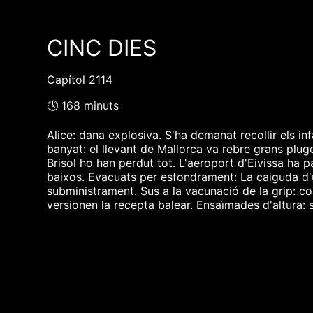
CINC DIES
Capítol 2114
🕓 168 minuts
Alice: dana explosiva. S'ha demanat recollir els in
banyat: el llevant de Mallorca va rebre grans pluges
Brisol ho han perdut tot. L'aeroport d'Eivissa ha p
baixos. Evacuats per esfondrament: La caiguda d'u
subministrament. Sus a la vacunació de la grip:
versionen la recepta balear. Ensaïmades d'altura: 
❮❮ pàgina del programa