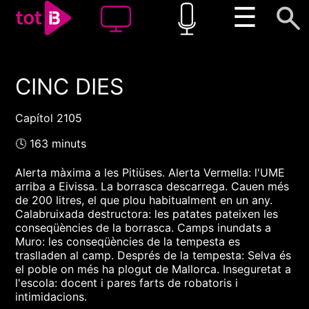
☰
CINC DIES
00:00
00:00
1x
Capítol 2105
🕓 163 minuts
Alerta màxima a les Pitiüses. Alerta Vermella: l'UME
arriba a Eivissa. La borrasca descarrega. Cauen més
de 200 litres, el que plou habitualment en un any.
Calabruixada destructora: les patates pateixen les
conseqüències de la borrasca. Camps inundats a
Muro: les conseqüències de la tempesta es
traslladen al camp. Després de la tempesta: Selva és
el poble on més ha plogut de Mallorca. Inseguretat a
l'escola: docent i pares farts de robatoris i
intimidacions.