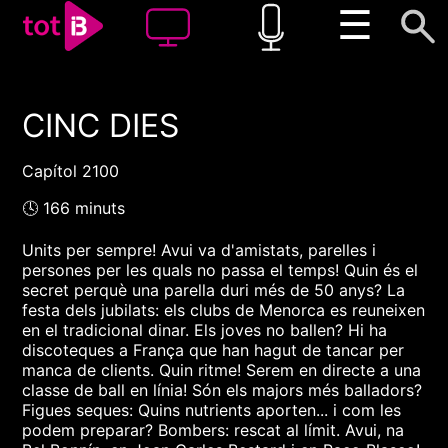
☰
CINC DIES
00:00
00:00
1x
Capítol 2100
🕓 166 minuts
Units per sempre! Avui va d'amistats, parelles i
persones per les quals no passa el temps! Quin és el
secret perquè una parella duri més de 50 anys? La
festa dels jubilats: els clubs de Menorca es reuneixen
en el tradicional dinar. Els joves no ballen? Hi ha
discoteques a França que han hagut de tancar per
manca de clients. Quin ritme! Serem en directe a una
classe de ball en línia! Són els majors més balladors?
Figues seques: Quins nutrients aporten... i com les
podem preparar? Bombers: rescat al límit. Avui, na