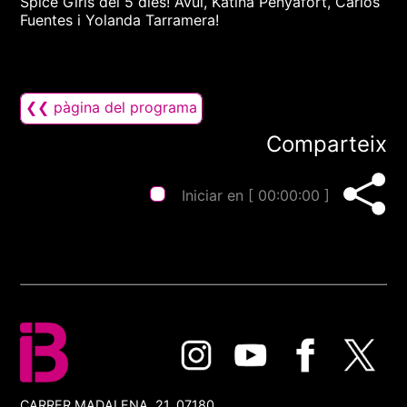
Spice Girls del 5 dies! Avui, Katina Penyafort, Carlos
Fuentes i Yolanda Tarramera!
❮❮ pàgina del programa
Comparteix
Iniciar en [
00:00:00
]
CARRER MADALENA, 21, 07180