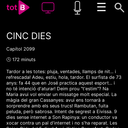
☰
CINC DIES
00:00
00:00
1x
Capítol 2099
🕓 172 minuts
Tardor a les totes: pluja, ventades, llamps de nit... i
refrescada! Adeu, estiu, hola, tardor. El surfista de 73
anys: fa 44 que en José practica aquest esport... i
no té intenció d'aturar! Deim prou "t'estim"? Na
Maria avui vol enviar un missatge molt especial. La
màgia del gran Cassanyes: avui ens tornarà a
sorprendre amb els seus trucs! Rambutan, fuita
peluda, però sabrosa. Intent de segrest a Eivissa. 9
dies sense internet a Son Rapinya: un conductor va
xocar contra un pal d'internet i no s'ha reparat. Les