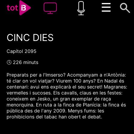
☰
CINC DIES
00:00
00:00
1x
Capítol 2095
🕓 226 minuts
Preparats per a l'Imserso? Acompanyam a n'Antònia:
té clar on vol viatjar? Viurem 100 anys? En Nadal és
centenari: avui ens explicarà el seu secret! Magranes:
vermelles i sucoses. Els cavalls, claus en les festes:
coneixem en Jesko, un gran exemplar de raça
menorquina. En ruta a la finca de Planícia: la finca és
pública des de l'any 2009. Menys fums: les
prohibicions del tabac han obert el debat.