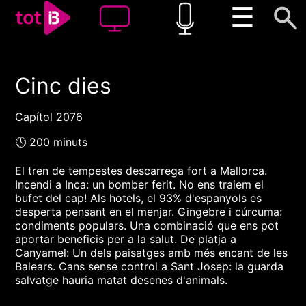
☰
Cinc dies
00:00
00:00
1x
Capítol 2076
🕓 200 minuts
El tren de tempestes descarrega fort a Mallorca.
Incendi a Inca: un bomber ferit. No ens traiem el
bufet del cap! Als hotels, el 93% d'espanyols es
desperta pensant en el menjar. Gingebre i cúrcuma:
condiments populars. Una combinació que ens pot
aportar beneficis per a la salut. De platja a
Canyamel: Un dels paisatges amb més encant de les
Balears. Cans sense control a Sant Josep: la guarda
salvatge hauria matat desenes d'animals.