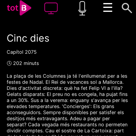
☰
Cinc dies
00:00
00:00
1x
Capítol 2075
🕓 202 minuts
La plaça de les Columnes ja té l'enllumenat per a les
festes de Nadal. El Rei de vacances sol a Mallorca.
Dies d'activitat discreta: què ha fet Felip VI a l'illa?
Gelats disparats: El preu no es congela, ha pujat fins
a un 30%. Sus a la verema: enguany s'avança per les
elevades temperatures. 'Concierges': Els grans
aconseguidors. Sempre disponibles per satisfer els
desitjos més extravagants. Adeu a pagar per
separat? Cada vegada més restaurants no permeten
dividir comptes. Cau el sostre de La Cartoixa: part