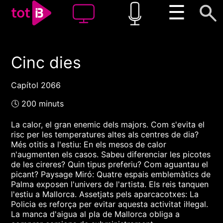
☰
Cinc dies
00:00
00:00
1x
Capítol 2066
🕓 200 minuts
La calor, el gran enemic dels majors. Com s'evita el
risc per les temperatures altes als centres de dia?
Més otitis a l'estiu: En els mesos de calor
n'augmenten els casos. Sabeu diferenciar les picotes
de les cireres? Quin tipus preferiu? Com aguantau el
picant? Paysage Miró: Quatre espais emblemàtics de
Palma exposen l'univers de l'artista. Els reis tanquen
l'estiu a Mallorca. Assetjats pels aparcacotxes: La
Policia es reforça per evitar aquesta activitat il·legal.
La manca d'aigua al pla de Mallorca obliga a