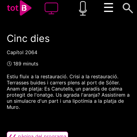
☰
Cinc dies
00:00
00:00
1x
Capítol 2064
🕓 189 minuts
Estiu fluix a la restauració. Crisi a la restauració.
Terrasses buides i carrers plens al port de Sóller.
Anam de platja: Es Canutells, un paradís de calma
protegit de l'onatge. Us agrada l'aranja? Assistirem a
un simulacre d'un part i una lipotímia a la platja de
Muro.
❮❮ pàgina del programa