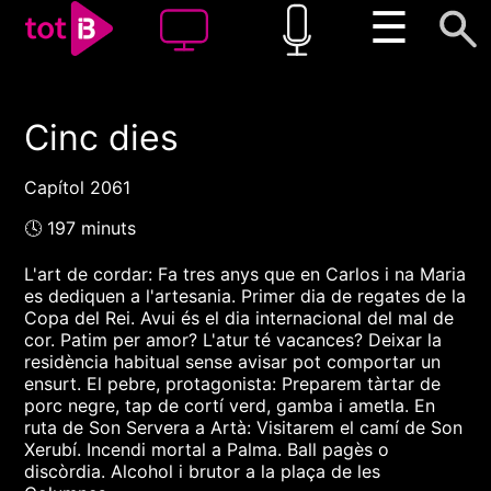
☰
Cinc dies
00:00
00:00
1x
Capítol 2061
🕓 197 minuts
L'art de cordar: Fa tres anys que en Carlos i na Maria
es dediquen a l'artesania. Primer dia de regates de la
Copa del Rei. Avui és el dia internacional del mal de
cor. Patim per amor? L'atur té vacances? Deixar la
residència habitual sense avisar pot comportar un
ensurt. El pebre, protagonista: Preparem tàrtar de
porc negre, tap de cortí verd, gamba i ametla. En
ruta de Son Servera a Artà: Visitarem el camí de Son
Xerubí. Incendi mortal a Palma. Ball pagès o
discòrdia. Alcohol i brutor a la plaça de les