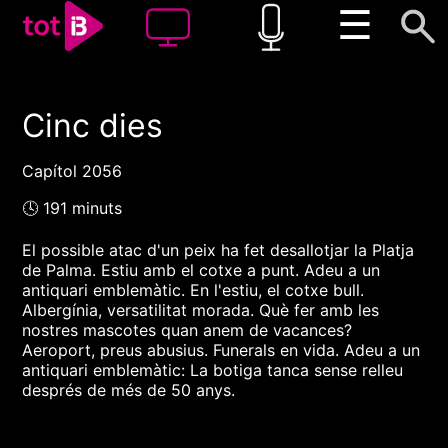
☰
Cinc dies
00:00
00:00
1x
Capítol 2056
🕓 191 minuts
El possible atac d'un peix ha fet desallotjar la Platja
de Palma. Estiu amb el cotxe a punt. Adeu a un
antiquari emblemàtic. En l'estiu, el cotxe bull.
Albergínia, versatilitat morada. Què fer amb les
nostres mascotes quan anem de vacances?
Aeroport, preus abusius. Funerals en vida. Adeu a un
antiquari emblemàtic: La botiga tanca sense relleu
després de més de 50 anys.