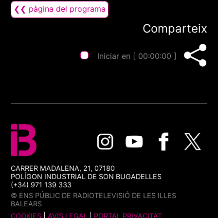
❮❮ pàgina del programa
Comparteix
Iniciar en [
00:00:00
]
CARRER MADALENA, 21, 07180
POLÍGON INDUSTRIAL DE SON BUGADELLES
(+34) 971 139 333
© ENS PÚBLIC DE RADIOTELEVISIÓ DE LES ILLES
BALEARS
COOKIES
|
AVÍS LEGAL
|
PORTAL PRIVACITAT