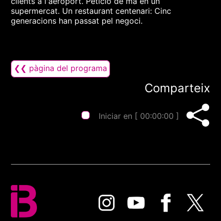
clients a l'aeroport. Petició de mà en un
supermercat. Un restaurant centenari: Cinc
generacions han passat pel negoci.
❮❮ pàgina del programa
Comparteix
Iniciar en [
00:00:00
]