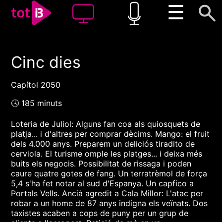
☰
Cinc dies
00:00
00:00
1x
Capítol 2050
🕓 185 minuts
Loteria de Juliol: Alguns fan coa als quiosquets de
platja... i d'altres per comprar dècims. Mango: el fruit
dels 4.000 anys. Preparem un deliciós tiradito de
cerviola. El turisme omple les platges... i deixa més
buits els negocis. Possibilitat de rissaga i poden
caure quatre gotes de fang. Un terratrèmol de força
5,4 s'ha fet notar al sud d'Espanya. Un capfico a
Portals Vells. Ancià agredit a Cala Millor: L'atac per
robar a un home de 87 anys indigna els veïnats. Dos
taxistes acaben a cops de puny per un grup de